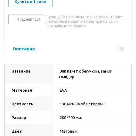
Купить в 1 клик
Цена действительна только для интернет-
Поделиться
магазина и может отличаться от цен в
розничных магазинах
Описание
Название
Зип пакет с бегунком, замок
слайдер
Материал
EVA
Плотность
130 мкм на обе стороны
Размер
200*200 мм.
Цвет
Матовый