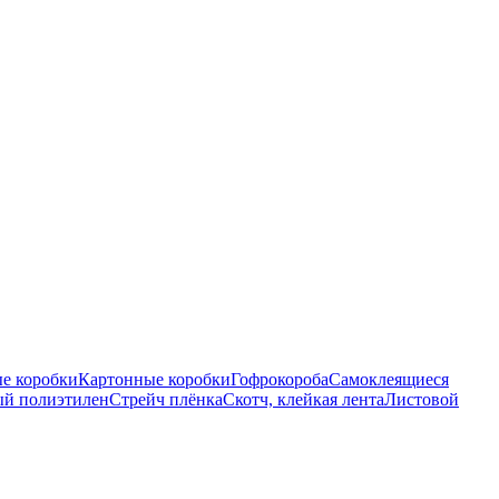
е коробки
Картонные коробки
Гофрокороба
Самоклеящиеся
ый полиэтилен
Стрейч плёнка
Скотч, клейкая лента
Листовой