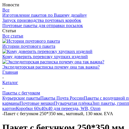
Новости
Все
Изготовление пакетов по Вашему дизайну
Запуск производства почтовых коробок
Почтовые пакеты для отправки посылок
Статьи
Все статьи
Истории почтового пакета
Кому доверить перевозку хрупких изделий
Экспедиторская расписка почему она так важна?
Главная
-
Каталог
-
Пакеты с бегунком
Курьерские пакеты
Пакеты Почта России
Пакеты с воздушной 
карманы
Почтовые мешки
Пузырчатая плёнка
Зип пакеты, грип
картон
Коробки 60х40х40 для переезда, WB, Ozon
-
Пакет с бегунком 250*350 мм., матовый, 130 мкм. EVA
Пакет с бегунком 250*350 мм.