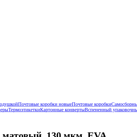
подушкой
Почтовые коробки новые
Почтовые коробки
Самосборны
перы
Термоэтикетки
Картонные конверты
Вспененный упаковочн
, матовый, 130 мкм. EVA