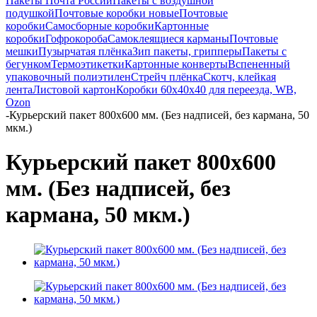
Пакеты Почта России
Пакеты с воздушной
подушкой
Почтовые коробки новые
Почтовые
коробки
Самосборные коробки
Картонные
коробки
Гофрокороба
Самоклеящиеся карманы
Почтовые
мешки
Пузырчатая плёнка
Зип пакеты, грипперы
Пакеты с
бегунком
Термоэтикетки
Картонные конверты
Вспененный
упаковочный полиэтилен
Стрейч плёнка
Скотч, клейкая
лента
Листовой картон
Коробки 60х40х40 для переезда, WB,
Ozon
-
Курьерский пакет 800х600 мм. (Без надписей, без кармана, 50
мкм.)
Курьерский пакет 800х600
мм. (Без надписей, без
кармана, 50 мкм.)