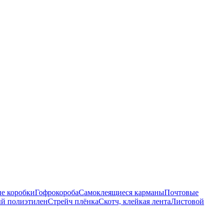
е коробки
Гофрокороба
Самоклеящиеся карманы
Почтовые
й полиэтилен
Стрейч плёнка
Скотч, клейкая лента
Листовой