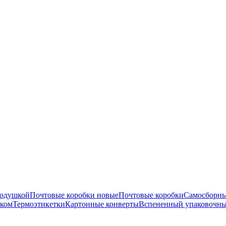
подушкой
Почтовые коробки новые
Почтовые коробки
Самосборны
нком
Термоэтикетки
Картонные конверты
Вспененный упаковочны