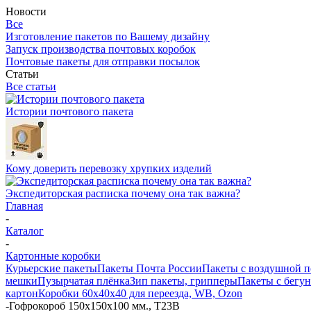
Новости
Все
Изготовление пакетов по Вашему дизайну
Запуск производства почтовых коробок
Почтовые пакеты для отправки посылок
Статьи
Все статьи
Истории почтового пакета
Кому доверить перевозку хрупких изделий
Экспедиторская расписка почему она так важна?
Главная
-
Каталог
-
Картонные коробки
Курьерские пакеты
Пакеты Почта России
Пакеты с воздушной 
мешки
Пузырчатая плёнка
Зип пакеты, грипперы
Пакеты с бегу
картон
Коробки 60х40х40 для переезда, WB, Ozon
-
Гофрокороб 150х150х100 мм., Т23В