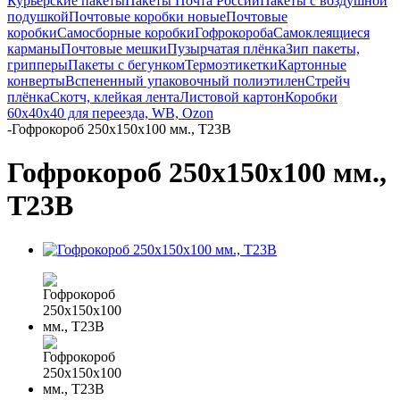
Курьерские пакеты
Пакеты Почта России
Пакеты с воздушной
подушкой
Почтовые коробки новые
Почтовые
коробки
Самосборные коробки
Гофрокороба
Самоклеящиеся
карманы
Почтовые мешки
Пузырчатая плёнка
Зип пакеты,
грипперы
Пакеты с бегунком
Термоэтикетки
Картонные
конверты
Вспененный упаковочный полиэтилен
Стрейч
плёнка
Скотч, клейкая лента
Листовой картон
Коробки
60х40х40 для переезда, WB, Ozon
-
Гофрокороб 250х150х100 мм., Т23В
Гофрокороб 250х150х100 мм.,
Т23В