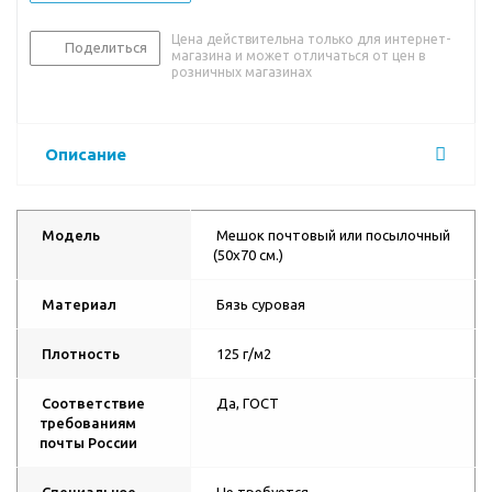
Цена действительна только для интернет-
Поделиться
магазина и может отличаться от цен в
розничных магазинах
Описание
Модель
Мешок почтовый или посылочный
(50х70 см.)
Материал
Бязь суровая
Плотность
125 г/м2
Соответствие
Да, ГОСТ
требованиям
почты России